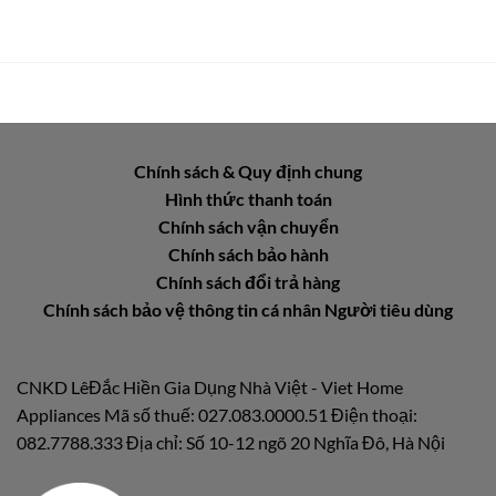
Chính sách & Quy định chung
Hình thức thanh toán
Chính sách vận chuyển
Chính sách bảo hành
Chính sách đổi trả hàng
Chính sách bảo vệ thông tin cá nhân Người tiêu dùng
CNKD LêĐắc Hiền Gia Dụng Nhà Việt - Viet Home
Appliances Mã số thuế: 027.083.0000.51 Điện thoại:
082.7788.333 Địa chỉ: Số 10-12 ngõ 20 Nghĩa Đô, Hà Nội