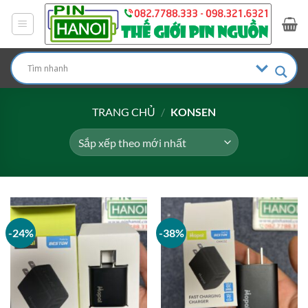
Bỏ
qua
nội
dung
TRANG CHỦ
/
KONSEN
-24%
-38%