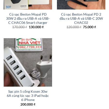
Củ sạc Beston Mopal PD
Củ sạc Beston Mopal PD 2
30W 2 đầu ra USB-A và USB-
đầu ra USB-A và USB-C 20W
C CHAC06 Smart charger
CHAC02
Giá
Giá
Giá
Giá
170.000
₫
130.000
₫
120.000
₫
75.000
₫
gốc
hiện
gốc
hiện
là:
tại
là:
tại
170.000 ₫.
là:
120.000 ₫.
là:
130.000 ₫.
75.000 ₫
Sạc pin 5 cổng Kosen 30w
6A cùng lúc sạc 3 iPad hoặc
6 iPhone
200.000
₫